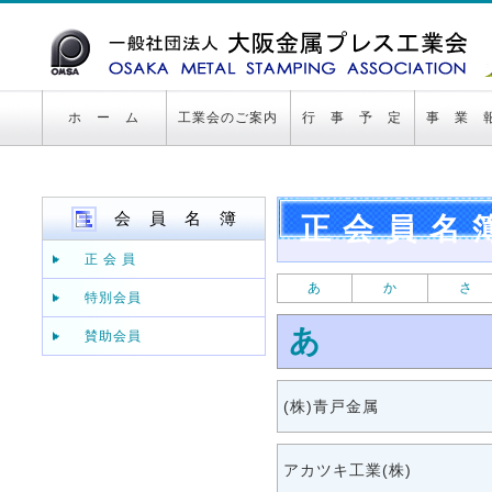
ホ ー ム
工業会のご案内
行 事 予 定
事 業 
会 員 名 簿
正会員名
正 会 員
あ
か
さ
特別会員
あ
賛助会員
(株)青戸金属
アカツキ工業(株)