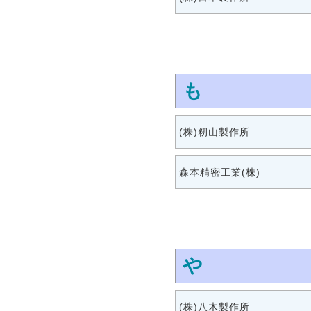
も
(株)籾山製作所
森本精密工業(株)
や
(株)八木製作所