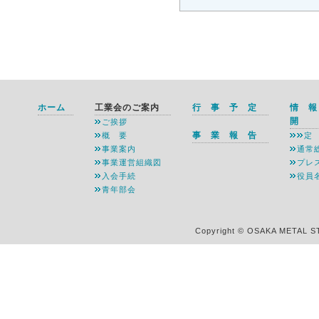
ホーム
工業会のご案内
行 事 予 定
情 
開
ご挨拶
事 業 報 告
概 要
定
事業案内
通常
事業運営組織図
プレ
入会手続
役員
青年部会
Copyright © OSAKA METAL S