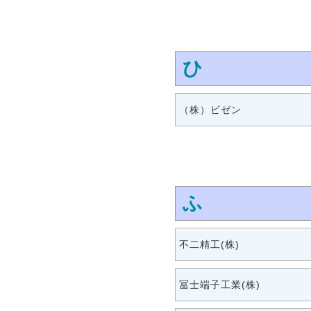
ひ
（株）ビゼン
ふ
不二精工(株)
冨士端子工業(株)