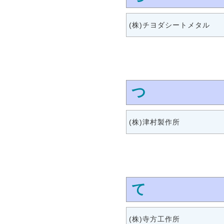
(株)チヨダシートメタル
つ
(株)津村製作所
て
(株)寺方工作所