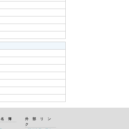
 名 簿
外 部 リ ン
ク