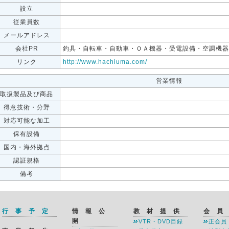
設立
従業員数
メールアドレス
会社PR
釣具・自転車・自動車・ＯＡ機器・受電設備・空調機器
リンク
http://www.hachiuma.com/
営業情報
取扱製品及び商品
得意技術・分野
対応可能な加工
保有設備
国内・海外拠点
認証規格
備考
行 事 予 定
情 報 公
教 材 提 供
会 員
開
VTR・DVD目録
正会員