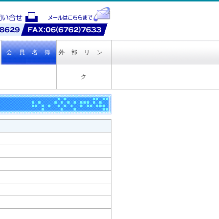
会 員 名 簿
外 部 リ ン
ク