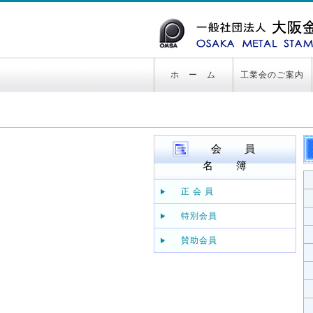
ホ ー ム
工業会のご案内
会 員
名 簿
正 会 員
特別会員
賛助会員