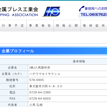
行 事 予 定
事 業 報 告
情 報 公 開
教 材 提 供
企業プロフィール
基本情報
企業名
(株)八馬製作所
企業名（カナ）
ハチウマセイサクショ
郵便番号
578-0905
住所
東大阪市川田４-８-３０
電話
0729-64-2380
FAX
0729-64-6003
代表者
八馬 弘樹