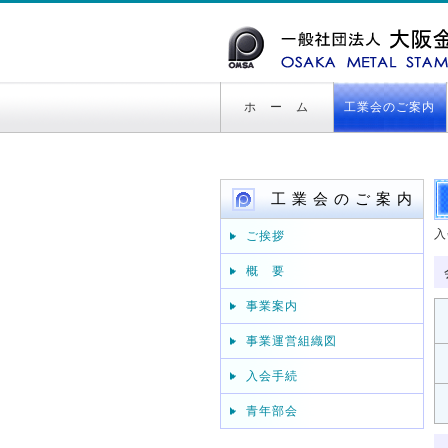
ホ ー ム
工業会のご案内
工 業 会 の ご 案 内
入
ご挨拶
概 要
事業案内
事業運営組織図
入会手続
青年部会