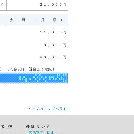
０円
２１，０００円
会 費 （ 月 額 ）
１１，０００円
８，０００円
※８，０００円
 （入会以降、退会まで継続）
ページのトップへ戻る
 名 簿
外 部 リ ン ク
関係官庁・団体