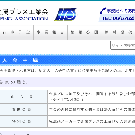
行 事 予 定
事 業 報 告
情 報 公 開
教 材 提 供
入 会 手 続
会を希望される方は、所定の「入会申込書」に必要事項をご記入の上、お申
会 員 の 種 別
金属プレス加工及びそれに関連する設計及び外
正 会 員
（令和4年5月改訂）
賛 助 会 員
本会の趣旨に賛同する個人又は法人及びその団
特 別 会 員
完成品メーカーで金属プレス加工及びその関連