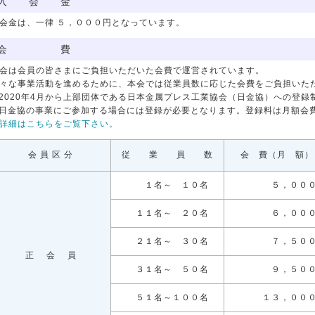
入 会 金
会金は、一律 ５，０００円となっています。
会 費
会は会員の皆さまにご負担いただいた会費で運営されています。
々な事業活動を進めるために、本会では従業員数に応じた会費をご負担いた
2020年4月から上部団体である日本金属プレス工業協会（日金協）への登
日金協の事業にご参加する場合には登録が必要となります。登録料は月額会費＋
詳細はこちらをご覧下さい。
会 員 区 分
従 業 員 数
会 費（月 額）
１名～ １０名
５，００
１１名～ ２０名
６，００
２１名～ ３０名
７，５０
正 会 員
３１名～ ５０名
９，５０
５１名～１００名
１３，００