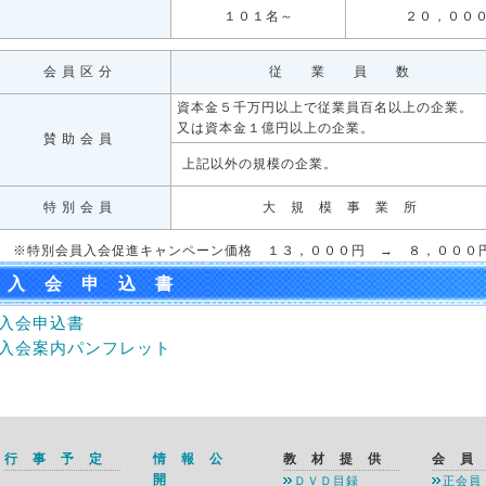
１０１名～
２０，００
会 員 区 分
従 業 員 数
資本金５千万円以上で従業員百名以上の企業。
又は資本金１億円以上の企業。
賛 助 会 員
上記以外の規模の企業。
特 別 会 員
大 規 模 事 業 所
特別会員入会促進キャンペーン価格 １３，０００円 → ８，０００円
入 会 申 込 書
入会申込書
入会案内パンフレット
行 事 予 定
情 報 公
教 材 提 供
会 員
開
ＤＶＤ目録
正会員