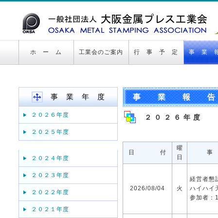
ホ ー ム
工業会のご案内
行 事 予 定
事 業 
事 業 年 度
事 業 報 告
２０２６年度
２ ０ ２ ６ 年 度
２０２５年度
曜
日 付
事
日
２０２４年度
２０２３年度
経営者懇
2026/08/04
火
ハイハイ
２０２２年度
参加者：1
２０２１年度