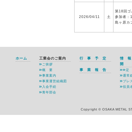
第18回
2026/04/11
土
参加者：
島ヶ原カ
ホーム
工業会のご案内
行 事 予 定
情 
開
ご挨拶
事 業 報 告
概 要
定
事業案内
通常
事業運営組織図
プレ
入会手続
役員
青年部会
Copyright © OSAKA METAL S