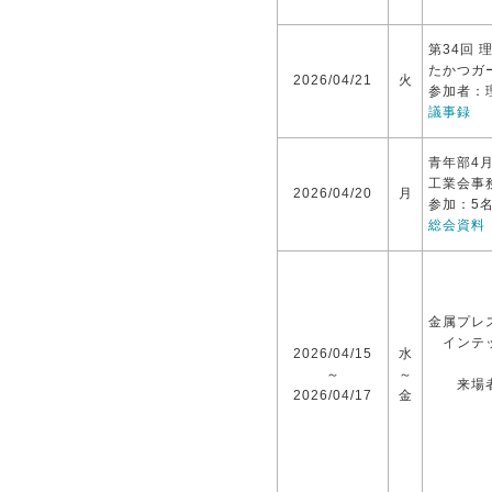
第34回 
たかつガ
2026/04/21
火
参加者：
議事録
青年部4
工業会事
2026/04/20
月
参加：5
総会資料
金属プレス
インテ
2026/04/15
水
～
～
来場者
2026/04/17
金