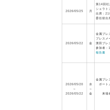
第14回
シェラト
2026/05/25
月
出席：21
委任状出
金属プレ
プレスメ
2026/05/22
金
濱田プレ
参加者：1
報告書
金属プレス
2026/05/20
水
ポートメ
～
～
2026/05/22
金
来場者