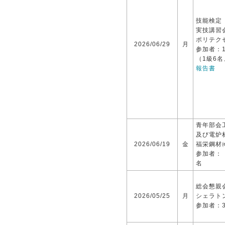
技能検定
実技講習
ポリテク
2026/06/29
月
参加者：1
（1級6名
報告書
青年部会
及び電炉
2026/06/19
金
福栄鋼材
参加者：
名
総会懇親
2026/05/25
月
シェラト
参加者：3