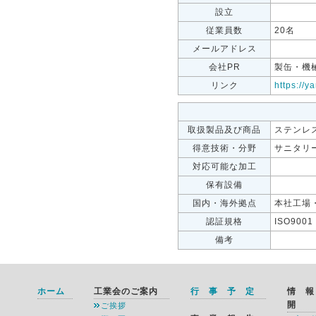
設立
従業員数
20名
メールアドレス
会社PR
製缶・機
リンク
https://
取扱製品及び商品
ステンレ
得意技術・分野
サニタリ
対応可能な加工
保有設備
国内・海外拠点
本社工場
認証規格
ISO9001
備考
ホーム
工業会のご案内
行 事 予 定
情 
開
ご挨拶