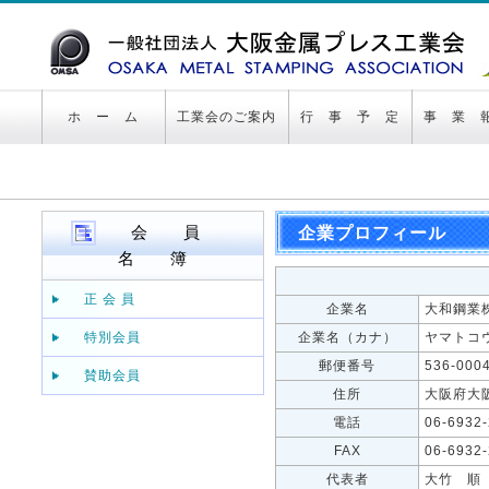
ホ ー ム
工業会のご案内
行 事 予 定
事 業 
会 員
企業プロフィール
名 簿
正 会 員
企業名
大和鋼業
特別会員
企業名（カナ）
ヤマトコ
郵便番号
536-000
賛助会員
住所
大阪府大阪
電話
06-6932
FAX
06-6932
代表者
大竹 順