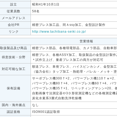
設立
昭和41年10月1日
従業員数
58名
メールアドレス
会社PR
精密プレス加工品、同Ａssy加工、金型設計製作
リンク
http://www.tachibana-seiki.co.jp/
営業情報
取扱製品及び商品
精密プレス部品、各種弱電部品、カメラ部品、自動車部
精密プレス、各種ASSY加工、取扱製品の金型設計製
得意技術・分野
＊試作立上げ、量産プレス加工の両方が対応可
順送プレス、単発プレス、ハイスピンカシメ、金型加工
対応可能な加工
（協力会社）タップ加工・熱処理・バレル・メッキ・塗
サーボプレス機300Ｔ×2、パワープレス機110Ｔｗ×2
パワープレス機80Ｔ×4、パワープレス機60Ｔ×4、パワ
保有設備
パワープレス機35Ｔ×1、リベッティングマシン×20、
自動画像寸法測定器や3Ｄ形状測定機などの各種測定機
炭化水素系3層式自動洗浄乾燥機
国内・海外拠点
なし
認証規格
ISO9001認証取得