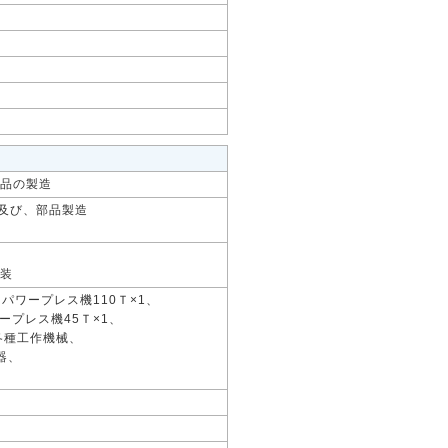
品の製造
作及び、部品製造
装
、パワープレス機110Ｔ×1、
ープレス機45Ｔ×1、
各種工作機械、
器、