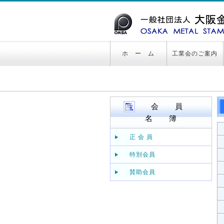
ホ ー ム
工業会のご案内
会 員
名 簿
正 会 員
特別会員
賛助会員