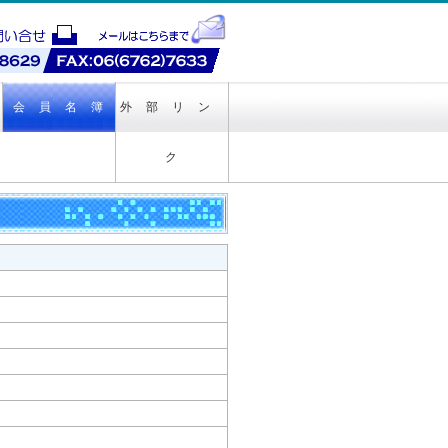
会 員 名 簿
外 部 リ ン
ク