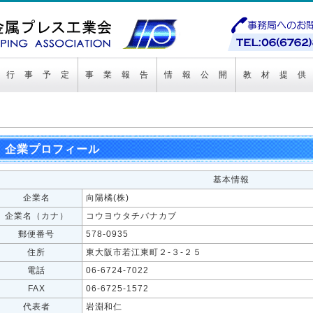
行 事 予 定
事 業 報 告
情 報 公 開
教 材 提 供
企業プロフィール
基本情報
企業名
向陽橘(株)
企業名（カナ）
コウヨウタチバナカブ
郵便番号
578-0935
住所
東大阪市若江東町２-３-２５
電話
06-6724-7022
FAX
06-6725-1572
代表者
岩淵和仁