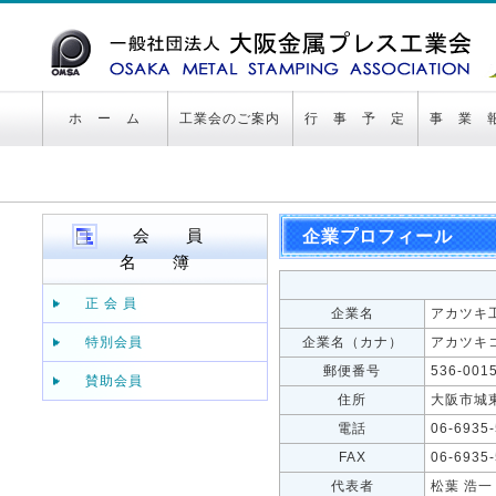
ホ ー ム
工業会のご案内
行 事 予 定
事 業 
会 員
企業プロフィール
名 簿
正 会 員
企業名
アカツキ工
特別会員
企業名（カナ）
アカツキ
郵便番号
536-001
賛助会員
住所
大阪市城
電話
06-6935
FAX
06-6935
代表者
松葉 浩一