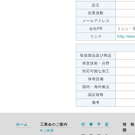
設立
従業員数
メールアドレス
会社PR
ミシン・
リンク
http://ww
取扱製品及び商品
得意技術・分野
対応可能な加工
保有設備
国内・海外拠点
認証規格
備考
ホーム
工業会のご案内
行 事 予 定
情 
開
ご挨拶