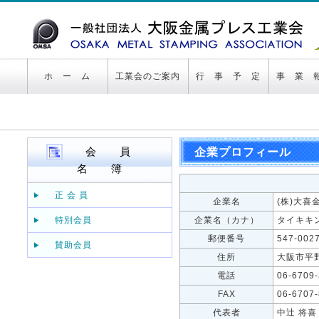
ホ ー ム
工業会のご案内
行 事 予 定
事 業 
会 員
企業プロフィール
名 簿
正 会 員
企業名
(株)大喜
特別会員
企業名（カナ）
タイキキ
郵便番号
547-002
賛助会員
住所
大阪市平
電話
06-6709
FAX
06-6707
代表者
中辻 将喜