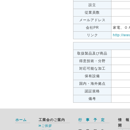
設立
従業員数
メールアドレス
会社PR
家電、Ｏ
リンク
http://ww
取扱製品及び商品
得意技術・分野
対応可能な加工
保有設備
国内・海外拠点
認証規格
備考
ホーム
工業会のご案内
行 事 予 定
情 
開
ご挨拶