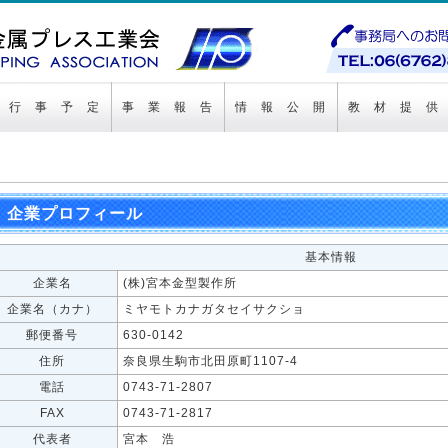
行 事 予 定
事 業 報 告
情 報 公 開
教 材 提 供
企業プロフィール
基本情報
企業名
(株)宮本金型製作所
企業名（カナ）
ミヤモトカナガタセイサクショ
郵便番号
630-0142
住所
奈良県生駒市北田原町1107-4
電話
0743-71-2807
FAX
0743-71-2817
代表者
宮本 浩