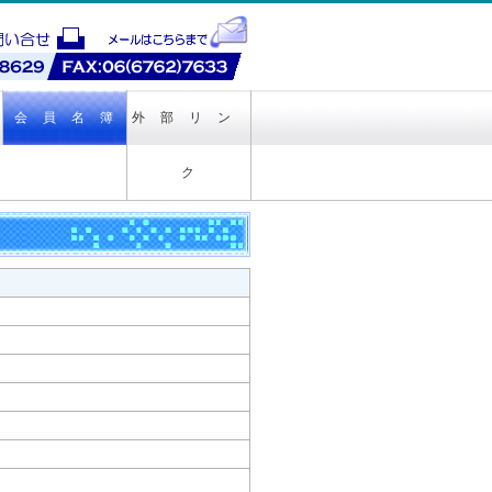
会 員 名 簿
外 部 リ ン
ク