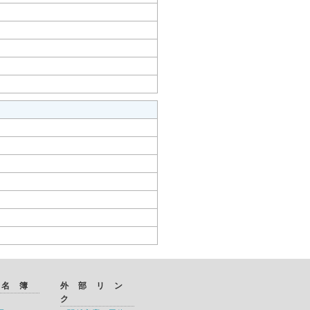
 名 簿
外 部 リ ン
ク