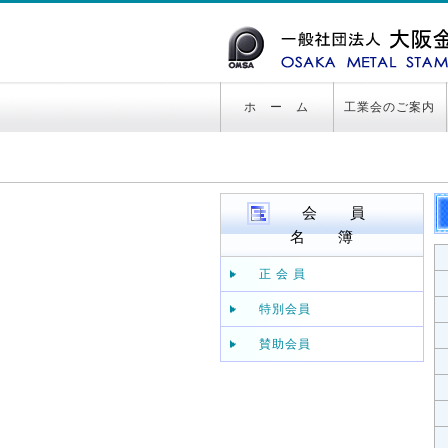
ホ ー ム
工業会のご案内
会 員
名 簿
正 会 員
特別会員
賛助会員