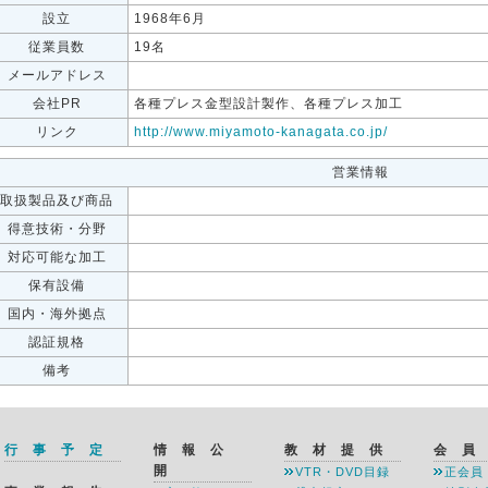
設立
1968年6月
従業員数
19名
メールアドレス
会社PR
各種プレス金型設計製作、各種プレス加工
リンク
http://www.miyamoto-kanagata.co.jp/
営業情報
取扱製品及び商品
得意技術・分野
対応可能な加工
保有設備
国内・海外拠点
認証規格
備考
行 事 予 定
情 報 公
教 材 提 供
会 員
開
VTR・DVD目録
正会員