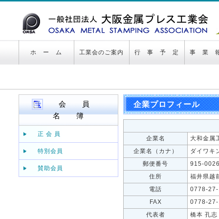
ホ ー ム
工業会のご案内
行 事 予 定
事 業 
会 員
企業プロフィール
名 簿
正 会 員
企業名
大和金属工
特別会員
企業名（カナ）
ダイワキ
郵便番号
915-002
賛助会員
住所
福井県越
電話
0778-27
FAX
0778-27
代表者
橋本 孔志