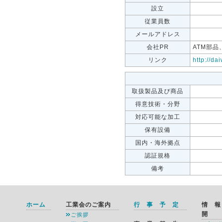
設立
従業員数
メールアドレス
会社PR
ATM部
リンク
http://da
取扱製品及び商品
得意技術・分野
対応可能な加工
保有設備
国内・海外拠点
認証規格
備考
ホーム
工業会のご案内
行 事 予 定
情 
開
ご挨拶