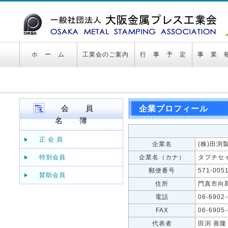
ホ ー ム
工業会のご案内
行 事 予 定
事 業 
会 員
企業プロフィール
名 簿
正 会 員
企業名
(株)田渕
特別会員
企業名（カナ）
タブチセ
郵便番号
571-005
賛助会員
住所
門真市向
電話
06-6902
FAX
06-6905
代表者
田渕 善隆