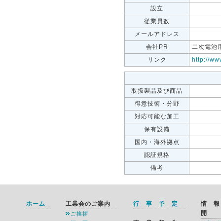
設立
従業員数
メールアドレス
会社PR
二次電池
リンク
http://ww
取扱製品及び商品
得意技術・分野
対応可能な加工
保有設備
国内・海外拠点
認証規格
備考
ホーム
工業会のご案内
行 事 予 定
情 
開
ご挨拶