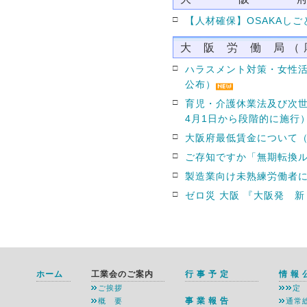
□
【人材確保】OSAKAし
大 阪 労 働 局 （ 厚
□
ハラスメント対策・女性活
公布）
□
育児・介護休業法及び次世
4月1日から段階的に施行
□
大阪府最低賃金について（
□
ご存知ですか「無期転換
□
製造業向け未熟練労働者
□
ゼロ災 大阪 『大阪発 
ホーム
工業会のご案内
行 事 予 定
情 報 
ご挨拶
定
事 業 報 告
概 要
通常