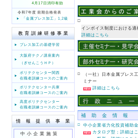
4月17日消印有効
令和7年度 前期合格発表
「金属プレス加工」1,2級
□
インボイス制度における適
教 育 訓 練 研 修 事 業
詳細はこちら
プレス加工の基礎学習
大阪府テクノ講座案内
（ぎせんこうＨＰ）
ポリテクセンター関西
□
（一社）日本金属プレス
在職者訓練コースのご案内
ミナー
ポリテクセンター兵庫
詳細はこちら
在職者訓練コースのご案内
高度ポリテクセンター
在職者訓練コースのご案内
補 助 金 情 報
情 報 提 供 事 業
□
中小企業省力化投資補助
カタログ型；詳細は
中 小 企 業 施 策