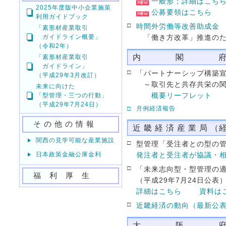
一般形；詳細はこち
2025年度版中小企業施策
公募要領はこちら
利用ガイドブック
□
時間外労働等改善助成金
「素形材産業取引
ガイドライン概要」
「働き方改革」推進のた
（令和2年）
内 閣 
「素形材産業取引
ガイドライン」
□
「パートナーシップ構築
（平成29年3月改訂）
～取引先と共存共栄の関
未来に向けた
概要リーフレット
「型管理・三つの行動」
（平成29年7月24日）
□
月例経済報告
そ の 他 の 情 報
近 畿 経 済 産 業 局 （
関西の見学可能な産業施設
□
型管理「受注者との型の
日本政策金融公庫金利
発注者と受注者が協議・
□
「未来志向型・型管理の
福 利 厚 生
（平成29年7月24日公表
詳細はこちら
資料は
□
近畿経済の動向（最新公
大 阪 