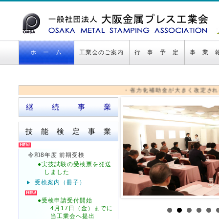
ホ ー ム
工業会のご案内
行 事 予 定
事 業 
・省力化補助金が大きく改定されること
継 続 事 業
技 能 検 定 事 業
令和8年度 前期受検
●実技試験の受検票を発送
しました
受検案内（冊子）
●受検申請受付開始
4月17日（金）までに
当工業会へ提出