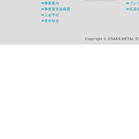
事業案内
プレ
事業運営組織図
役員
入会手続
青年部会
Copyright © OSAKA METAL S